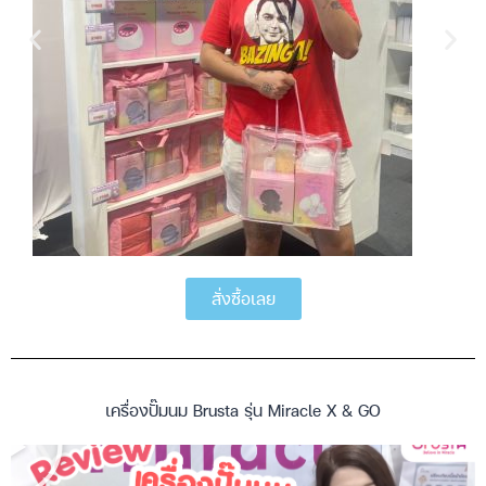
สั่งซื้อเลย
เครื่องปั๊มนม Brusta รุ่น Miracle X & GO