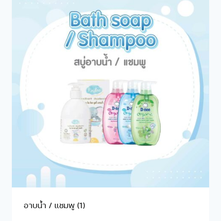
อาบน้ำ / แชมพู
(1)