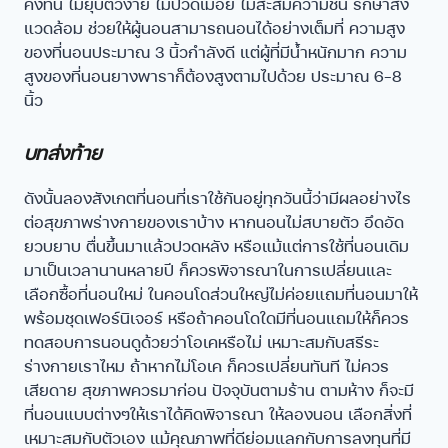
คงทน ไม่ยุบตัวง่าย ไม่ปวดเมื่อย ไม่สะสมความชื้น รักษาสิ่ง
แวดล้อม ช่วยให้ผู้นอนสามารถนอนได้อย่างเต็มที่ ความสูง
ของที่นอนประมาณ 3 นิ้วกำลังดี แต่ผู้ที่มีน้ำหนักมาก ความ
สูงของที่นอนยางพาราก็ต้องสูงตามไปด้วย ประมาณ 6-8
นิ้ว
บทส่งท้าย
ดังนั้นลองสังเกตที่นอนที่เราใช้กันอยู่ทุกวันนี้ว่ามีผลอย่างไร
ต่อสุขภาพร่างกายของเราบ้าง หากนอนไม่สบายตัว อึดอัด
ยวบยาบ ตื่นขึ้นมาแล้วปวดหลัง หรือแม้แต่การใช้ที่นอนเดิม
มาเป็นเวลานานหลายปี ก็ควรพิจารณาในการเปลี่ยนและ
เลือกซื้อที่นอนใหม่ ในคอนโดส่วนใหญ่ไม่ค่อยแถมที่นอนมาให้
พร้อมชุดเฟอร์นิเจอร์ หรือถ้าคอนโดใดมีที่นอนแถมให้ก็ควร
ทดสอบการนอนดูด้วยว่าโอเคหรือไม่ เหมาะสมกับสรีระ
ร่างกายเราไหม ถ้าหากไม่โอเค ก็ควรเปลี่ยนทันที ไม่ควร
เสียดาย สุขภาพควรมาก่อน ปัจจุบันตามร้าน ตามห้าง ก็จะมี
ที่นอนแบบต่างๆให้เราได้คิดพิจารณา ให้ลองนอน เลือกสิ่งที่
เหมาะสมกับตัวเอง แม้คุณภาพที่ดีย่อมแลกกับการลงทุนที่มี