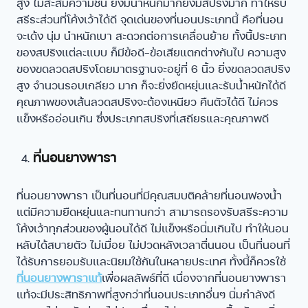
สูง ไม่สะสมความชื้น ยิ่งมีน้ำหนักมากยิ่งมีสปริงมาก ทำให้รับ
สรีระส่วนที่โค้งเว้าได้ดี จุดเด่นของที่นอนประเภทนี้ คือที่นอน
จะเด้ง นุ่ม นำหนักเบา สะดวกต่อการเคลื่อนย้าย ทั้งนี้ประเภท
ของสปริงแต่ละแบบ ก็มีข้อดี-ข้อเสียแตกต่างกันไป ความสูง
ของขดลวดสปริงโดยมาตรฐานจะอยู่ที่ 6 นิ้ว ยิ่งขดลวดสปริง
สูง จำนวนรอบเกลียว มาก ก็จะยิ่งยืดหยุ่นและรับน้ำหนักได้ดี
คุณภาพของเส้นลวดสปริงจะต้องเหนียว คืนตัวได้ดี ไม่ควร
แข็งหรืออ่อนเกิน ซึ่งประเภทสปริงที่เสถียรและคุณภาพดี
ที่นอนยางพารา
ที่นอนยางพารา เป็นที่นอนที่มีคุณสมบติคล้ายที่นอนฟองน้ำ
แต่มีความยืดหยุ่นและทนทานกว่า สามารถรองรับสรีระความ
โค้งเว้าทุกส่วนของผู้นอนได้ดี ไม่แข็งหรือนิ่มเกินไป ทำให้นอน
หลับได้สบายตัว ไม่เมื่อย ไม่ปวดหลังเวลาตื่นนอน เป็นที่นอนที่
ได้รับการยอมรับและนิยมใช้กันในหลายประเทศ ทั้งนี้ก็ควรใช้
ที่นอนยางพาราแท้
เพื่อผลลัพธ์ที่ดี เนื่องจากที่นอนยางพารา
แท้จะมีประสิทธิภาพที่สูงกว่าที่นอนประเภทอื่นๆ นิ่มกำลังดี