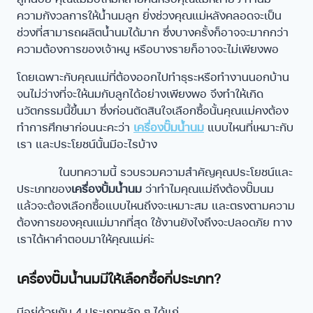
ความกังวลการให้น้ำนมลูก ยิ่งช่วงคุณแม่หลังคลอดจะเป็น
ช่วงที่สามารถผลิตน้ำนมได้มาก ซึ่งบางครั้งก็อาจจะมากกว่า
ความต้องการของเจ้าหนู หรือบางรายก็อาจจะไม่เพียงพอ
โดยเฉพาะกับคุณแม่ที่ต้องออกไปทำธุระหรือทำงานนอกบ้าน
จนไม่ว่างที่จะให้นมกับลูกได้อย่างเพียงพอ จึงทำให้เกิด
นวัตกรรมนี้ขึ้นมา ซึ่งก่อนตัดสินใจเลือกซื้อนั้นคุณแม่คงต้อง
ทำการศึกษาก่อนนะคะว่า
เครื่องปั๊มน้ำนม
แบบไหนที่เหมาะกับ
เรา และประโยชน์นั้นมีอะไรบ้าง
ในบทความนี้ รวบรวมความสำคัญคุณประโยชน์และ
ประเภทของ
เครื่องปั้มน้ำนม
ว่าทำไมคุณแม่ถึงต้องปั๊มนม
แล้วจะต้องเลือกซื้อแบบไหนถึงจะเหมาะสม และตรงตามความ
ต้องการของคุณแม่มากที่สุด ใช้งานยังไงถึงจะปลอดภัย ทาง
เราได้หาคำตอบมาให้คุณแม่ค่ะ
เครื่องปั๊มน้ำนมมีให้เลือกซื้อกี่ประเภท?
มีอยู่ด้วยกัน 4 ประเภทหลัก ๆ ได้แก่