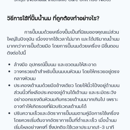
วิธีการใช้ที่ปั๊มน้ำนม ที่ถูกต้องทำอย่างไร?
การปั๊มนมด้วยเครื่องปั๊มเป็นที่นิยมของคุณแม่ส่วน
ใหญ่ในปัจจุบัน เนื่องจากใช้เวลาไม่มาก และได้ปริมาณน้ำนม
มากกว่าการปั๊มด้วยมือ โดยการปั๊มนมด้วยเครื่อง มีขั้นตอน
ดังต่อไปนี้
ล้างมือ อุปกรณ์ปั๊มนม และขวดนมให้สะอาด
วางกรวยเต้าสำหรับปั๊มนมบนหัวนม โดยให้กรวยอยู่ตรง
กลางหัวนม
ประคองเต้านมด้วยมือข้างเดียว โดยให้นิ้วโป้งอยู่ด้านบน
ส่วนนิ้วที่เหลือประคองอยู่ด้านใต้เต้านม และระมัดระวัง
อย่าออกแรงดันหัวนมกับกรวยเต้านมมากเกินไป เพราะ
อาจทำให้เกิดรอยที่ผิวบริเวณเต้านมได้
ปรับความเร็วและอัตราการปั๊มนมตามคู่มือการใช้เครื่อง
โดยควรเริ่มต้นจากอัตราการปั๊มที่ต่ำและเร็ว เมื่อน้ำนม
เริ่มไหลอย่างคงที่ ซึ่งปกติจะใช้เวลาประมาณ1-3 นาที