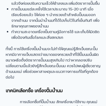
แล้วจึงค่อยปรับความเร็วให้ช้าลงและเพิ่มอัตราการปั๊มขึ้น
การปั๊มนมแต่ละครั้งใช้เวลาประมาณ 15-20 นาที เมื่อ
เรียบร้อยแล้ว ให้ค่อย ๆ นำกรวยเต้าสำหรับปั๊มนมออก
จากเต้านม จากนั้นนำน้ำนมที่ได้ไปเก็บไว้ในที่เย็นทันที เพื่อ
รักษาคุณภาพของน้ำนม
ทำความสะอาดเครื่องปั๊มตามคู่มือการใช้ และเก็บให้มิดชิด
เพื่อป้องกันเชื้อโรคและสิ่งสกปรก
ทั้งนี้ การใช้เครื่องปั๊มน้ำนมจะไม่ทำให้คุณแม่รู้สึกเจ็บขณะปั๊ม
หากมีอาการเจ็บแสดงว่าขนาดของกรวยเต้าที่ใช้ปั๊มนมนั้นผิด
ขนาดหรือตั้งอัตราการปั๊มนมสูงเกินไป ทว่าหากลองปรับ
เปลี่ยนตามนี้แล้วยังรู้สึกเจ็บขณะปั๊มนม ควรไปพบผู้เชี่ยวชาญ
ด้านนมแม่ เพื่อช่วยหาสาเหตุและแนวทางการแก้ไขที่ถูกต้อง
ต่อไป
เทคนิคเลือกซื้อ เครื่องปั๊มน้ำนม
การเลือกซื้อที่ปั๊มน้ำนม สักเครื่องมาใช้งาน คุณแม่