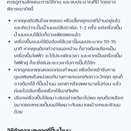
ควรดูตามลักษณะการใช้งาน และงบประมาณที่มี โดยอาจ
พิจารณาดังนี้
หากคุณตัดสินใจลาคลอด หรือเลี้ยงลูกเองที่บ้านอยู่แล้ว
และคิดว่าจะปั๊มน้ำนมแค่สัปดาห์ละ 1-2 ครั้ง แค่เครื่องปั๊ม
น้ำนมแบบใช้มือก็อาจเพียงพอแล้ว
เครื่องปั๊มแบบใช้มือต้องใช้เวลาปั๊มนมประมาณ 10-15
นาที หากคุณต้องทำงานนอกบ้าน ก็อาจต้องเลือกเป็น
เครื่องปั๊มไฟฟ้า จะได้ประหยัดเวลา และหากเป็นเครื่องปั๊ม
ไฟฟ้าคู่ ก็จะยิ่งร่นระยะเวลาในการปั๊มได้อีก
หากลูกของคุณคลอดก่อนกำหนด หรือต้องเข้ารับการ
ดูแลพิเศษในหน่วยอภิบาลทารกแรกเกิดภาวะวิกฤต คุณก็
อาจต้องใช้ ที่ปั๊มน้ำนม ของทางโรงพยาบาลไปก่อน แล้ว
ค่อยไปเลือกซื้อเครื่องใช้เองทีหลัง
เลือกเครื่องปั๊มให้เหมาะสมอย่างเดียวไม่พอ คุณต้องเลือก
ขนาดของกรวยปั๊มนมให้เหมาะกับขนาดหน้าอกและหัวนม
ด้วย
วิธีทำความสะอาดที่ปั๊มน้ำนม