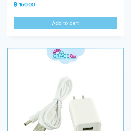
฿
150.00
Add to cart