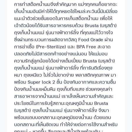
การทำสต๊อคน้ำนมจึงสำคัญมาก แม่ๆทุกคนก็อยากจะ
เก็บน้ำนมอันมีค่าให้ได้ทุกหยดใช่ไหมล่ะคะวันนี้มัมมิลี่ขอ
แนะนำตัวช่วยชั้นยอดในการเก็บสต็อกน้ำนม เพื่อให้
เจ้าตัวน้อยได้รับสารอาหารครบถ้วน Brusta (บรุสต้า)
ถุงเก็บน้ำนมแม่ รุ่นนางฟ้าดาร์ลิ้ง ที่คุณแม่ไว้วางใจ
ซึ่งผ่านกระบวนการผลิตจากวัสดุ Food Grade ผ่าน
การฆ่าเชื้อ (Pre-Sterilize) และ BPA Free สะอาด
ปลอดภัยไม่มีสารตกค้างอย่างแน่นอน ให้แม่มอบ
ความรักสู่ลูกน้อยได้อย่างเต็มเปี่ยม Brusta (บรุสต้า)
ถุงเก็บน้ำนมแม่ รุ่นนางฟ้าดาร์ลิ้ง ที่การันตีเรื่องถุง
หนา ถุงเหนียว ไม่รั่วไม่ขาดง่าย พลาสติกคุณภาพ มา
พร้อม Super lock 2 ชั้น ป้องกันอากาศและความชื้น
ป้องกันน้ำนมเหม็นหืน ถุงเก็บทึบแสง ช่วยคงคุณค่า
สารอาหารจากน้ำนมแม่ เราเล็งเห็นความสำคัญและ
ประโยชน์ในการรับรู้สถานะอุณหภูมิน้ำนม Brusta
(บรุสต้า) ถุงเก็บน้ำนมแม่ รุ่นนางฟ้าดาร์ลิ้ง จึงมา
พร้อมแถบบอกสถานะอุณหภูมิของน้ำนม ด้วยแถบ
บอกสถานะที่เห็นชัดเจน ทำให้ง่ายต่อการใช้งานสำหรับ
คุณแม่ – หากขึ้น สีแดงและสีน้ำเงินพร้อมกัน :