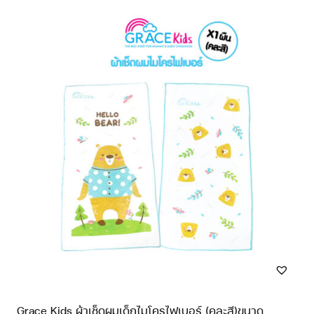
Grace Kids ผ้าเช็ดผมเด็กไมโครไฟเบอร์ (คละสี)ขนาด