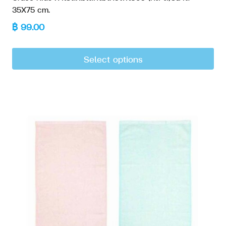
35X75 cm.
฿
99.00
Select options