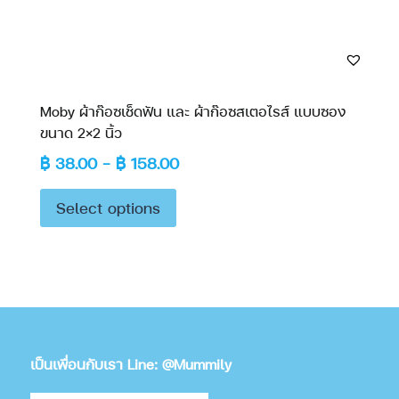
Moby ผ้าก๊อซเช็ดฟัน และ ผ้าก๊อซสเตอไรส์ แบบซอง
ขนาด 2×2 นิ้ว
฿
38.00
–
฿
158.00
Select options
เป็นเพื่อนกับเรา Line: @Mummily