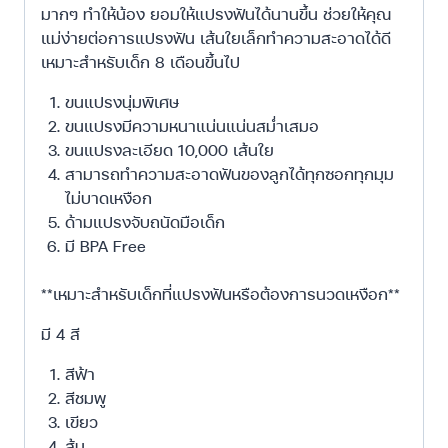
มากๆ ทำให้น้อง ยอมให้แปรงฟันได้นานขึ้น ช่วยให้คุณ
แม่ง่ายต่อการแปรงฟัน เส้นใยเล็กทำความสะอาดได้ดี
เหมาะสำหรับเด็ก 8 เดือนขึ้นไป
ขนแปรงนุ่มพิเศษ
ขนแปรงมีความหนาแน่นแน่นสม่ำเสมอ
ขนแปรงละเอียด 10,000 เส้นใย
สามารถทำความสะอาดฟันของลูกได้ทุกซอกทุกมุม
ไม่บาดเหงือก
ด้ามแปรงจับถนัดมือเด็ก
มี BPA Free
**เหมาะสำหรับเด็กที่แปรงฟันหรือต้องการนวดเหงือก**
มี 4 สี
สีฟ้า
สีชมพู
เขียว
ส้ม