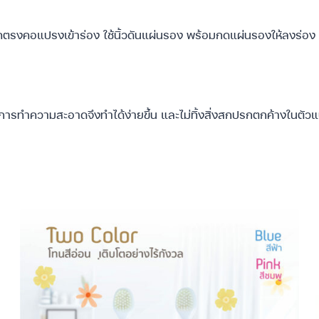
็อคตรงคอแปรงเข้าร่อง ใช้นิ้วดันแผ่นรอง พร้อมกดแผ่นรองให้ลงร่
 การทำความสะอาดจึงทำได้ง่ายขึ้น และไม่ทิ้งสิ่งสกปรกตกค้างในตัว