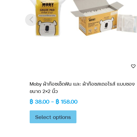
Moby ผ้าก๊อซเช็ดฟัน และ ผ้าก๊อซสเตอไรส์ แบบซอง
ขนาด 2×2 นิ้ว
฿
38.00
–
฿
158.00
Select options