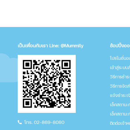
เป็นเพื่อนกับเรา Line: @Mummily
ช้อปปิ้งอ
โปรโมชั่นอ
เข้าสู่ระบ
วิธีการชำระ
วิธีการจัดส
แจ้งชำระเง
เช็คสถานะกา
เช็คสถานะก
โทร. 02-869-8080
ติดต่อเจ้าห