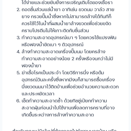
ได้ง่ายและช่วยยับยั้งการเจริญเติบโตของเชื้อรา
ถอดชิ้นส่วนแช่น้ำยา อาทิเช่น ขวดนม วาล์ว สาย
ยาง กรวยปั๊มน้ำซึ่งหากไม่สามารถล้างได้ทันทีก็
ควรใช้ไว้ในน้ำที่ผสมน้ำยาล้างขวดเพื่อช่วยขจัด
คราบโปรตีนไม่ให้เกาะติดกับชิ้นส่วน
ทำความสะอาดอุปกรณ์เบา ๆ โดยควรใช้แปรงฟัน
หรือฟองน้ำขัดเบา ๆ ตัวอุปกรณ์
ล้างทำความสะอาดเครื่องปั๊มนม โดยครล้าง
ทำความสะอาดอย่างน้อย 2 ครั้งหรือจนกว่าไม่มี
ฟองน้ำยา
ฆ่าเชื้อโรคเป็นประจำ โดยวิธีการนึ่ง หรือต้ม
อุปกรณ์วันละครั้งซึ่งหากมีงบก็สามารถซื้อเครื่อง
นึ่งขวดนมมาไว้ติดบ้านเพื่อช่วยอำนวยความสะดวก
และประหยัดเวลา
เช็ดทำความสะอาดซ้ำ ด้วยทิชชู่เปียกทำความ
สะอาดฝุ่นก่อนนำไปใช้งานเพื่อลดการคราบที่อาจ
เกิดขึ้นระหว่างการล้างทำความสะอาด
สำหรับคุณแม่มือใหม่ที่ต้องออกไปทำงานนอกบ้าน หรือ