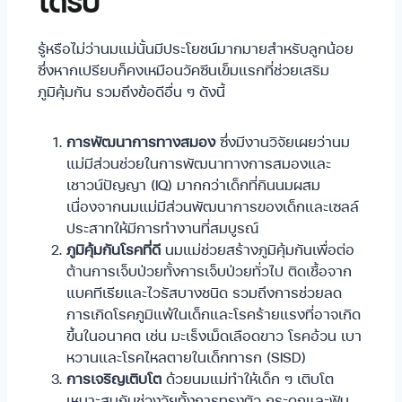
ได้รับ
รู้หรือไม่ว่านมแม่นั้นมีประโยชน์มากมายสำหรับลูกน้อย
ซึ่งหากเปรียบก็คงเหมือนวัคซีนเข็มแรกที่ช่วยเสริม
ภูมิคุ้มกัน รวมถึงข้อดีอื่น ๆ ดังนี้
การพัฒนาการทางสมอง
ซึ่งมีงานวิจัยเผยว่านม
แม่มีส่วนช่วยในการพัฒนาทางการสมองและ
เชาวน์ปัญญา (IQ) มากกว่าเด็กที่กินนมผสม
เนื่องจากนมแม่มีส่วนพัฒนาการของเด็กและเซลล์
ประสาทให้มีการทำงานที่สมบูรณ์
ภูมิคุ้มกันโรคที่ดี
นมแม่ช่วยสร้างภูมิคุ้มกันเพื่อต่อ
ต้านการเจ็บป่วยทั้งการเจ็บป่วยทั่วไป ติดเชื้อจาก
แบคทีเรียและไวรัสบางชนิด รวมถึงการช่วยลด
การเกิดโรคภูมิแพ้ในเด็กและโรคร้ายแรงที่อาจเกิด
ขึ้นในอนาคต เช่น มะเร็งเม็ดเลือดขาว โรคอ้วน เบา
หวานและโรคไหลตายในเด็กทารก (SISD)
การเจริญเติบโต
ด้วยนมแม่ทำให้เด็ก ๆ เติบโต
เหมาะสมกับช่วงวัยทั้งการทรงตัว กระดูกและฟัน