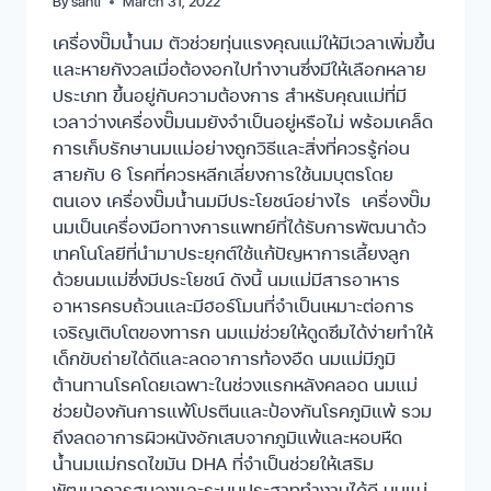
By
santi
March 31, 2022
เครื่องปั๊มน้ำนม ตัวช่วยทุ่นแรงคุณแม่ให้มีเวลาเพิ่มขึ้น
และหายกังวลเมื่อต้องอกไปทำงานซึ่งมีให้เลือกหลาย
ประเภท ขึ้นอยู่กับความต้องการ สำหรับคุณแม่ที่มี
เวลาว่างเครื่องปั๊มนมยังจำเป็นอยู่หรือไม่ พร้อมเคล็ด
การเก็บรักษานมแม่อย่างถูกวิธีและสิ่งที่ควรรู้ก่อน
สายกับ 6 โรคที่ควรหลีกเลี่ยงการใช้นมบุตรโดย
ตนเอง เครื่องปั๊มน้ำนมมีประโยชน์อย่างไร เครื่องปั๊ม
นมเป็นเครื่องมือทางการแพทย์ที่ได้รับการพัฒนาด้ว
เทคโนโลยีที่นำมาประยุกต์ใช้แก้ปัญหาการเลี้ยงลูก
ด้วยนมแม่ซึ่งมีประโยชน์ ดังนี้ นมแม่มีสารอาหาร
อาหารครบถ้วนและมีฮอร์โมนที่จำเป็นเหมาะต่อการ
เจริญเติบโตของทารก นมแม่ช่วยให้ดูดซึมได้ง่ายทำให้
เด็กขับถ่ายได้ดีและลดอาการท้องอืด นมแม่มีภูมิ
ต้านทานโรคโดยเฉพาะในช่วงแรกหลังคลอด นมแม่
ช่วยป้องกันการแพ้โปรตีนและป้องกันโรคภูมิแพ้ รวม
ถึงลดอาการผิวหนังอักเสบจากภูมิแพ้และหอบหืด
น้ำนมแม่กรดไขมัน DHA ที่จำเป็นช่วยให้เสริม
พัฒนาการสมองและระบบประสาททำงานได้ดี นมแม่