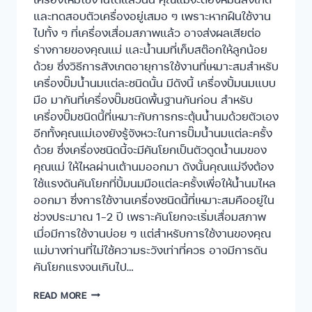
และทดสอบตัวเครื่องอยู่เสมอ ๆ เพราะหากฝืนใช้งาน
ไปทั้ง ๆ ที่เครื่องเสื่อมสภาพแล้ว อาจส่งผลเสียต่อ
ร่างกายของคุณแม่ และน้ำนมที่เก็บสต๊อกให้ลูกน้อย
ด้วย ซึ่งวิธีการสังเกตอายุการใช้งานที่เหมาะสมสำหรับ
เครื่องปั๊มน้ำนมแต่ละชนิดนั้น มีดังนี้ เครื่องปั้มนมแบบ
มือ มากันที่เครื่องปั๊มชนิดพื้นฐานกันก่อน สำหรับ
เครื่องปั๊มชนิดนี้ที่เหมาะกับการกระตุ้นน้ำนมด้วยตัวเอง
อีกทั้งคุณแม่เองยังรู้จังหวะในการปั๊มน้ำนมแต่ละครั้ง
ด้วย ซึ่งเครื่องชนิดนี้จะมีคันโยกเป็นตัวดูดน้ำนมของ
คุณแม่ ให้ไหลผ่านเต้านมออกมา ดังนั้นคุณแม่จึงต้อง
ใช้แรงดันคันโยกที่ปั้มนมมือแต่ละครั้งเพื่อให้น้ำนมไหล
ออกมา ซึ่งการใช้งานเครื่องชนิดนี้ที่เหมาะสมคืออยู่ใน
ช่วงประมาณ 1-2 ปี เพราะคันโยกจะเริ่มเสื่อมสภาพ
เมื่อมีการใช้งานบ่อย ๆ แต่สำหรับการใช้งานของคุณ
แม่บางท่านที่ไม่ใช้ความระวังเท่าที่ควร อาจมีการดัน
คันโยกแรงจนเกินไป…
READ MORE