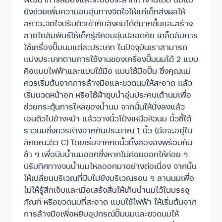
ยังช่วยเพิ่มความอบอุ่นทางจิตใจให้แก่เด็กส่งผลให้
สภาวะจิตใจปรับตัวเข้ากับสังคมได้ดีมากขึ้นและสร้าง
สายใยสัมพันธ์ให้เด็กรู้สึกอบอุ่นปลอดภัย เคล็ดลับการ
ใช้เครื่องปั๊มนมแต่ละประเภท ในปัจจุบันเราสามารถ
แบ่งประเภทตามการใช้งานของเครื่องปั๊มนมได้ 2 แบบ
คือแบบไฟฟ้าและแบบใช้มือ แบบใช้มือปั๊ม ซึ่งคุณแม่
ควรเริ่มต้นจากการล้างมือและขวดนมให้สะอาด แล้ว
เริ่มนวดหน้าอก หรือใช้ผ้าชุบน้ำอุ่นประคบเต้านมเพื่อ
ช่วยกระตุ้นการไหลของน้ำนม จากนั้นให้นั่งลงแล้ว
เอนตัวไปข้างหน้า แล้ววางนิ้วโป้งเหนือหัวนม นิ้วชี้ใต้
ราวนมซึ่งควรห่างจากกันประมาณ 1 นิ้ว (มือจะอยู่ใน
ลักษณะตัว C) โดยเริ่มจากกดนิ้วทั้งสองลงพร้อมกัน
ช้า ๆ เพื่อบีบน้ำนมออกซึ่งหากไม่ค่อยออกให้ค่อย ๆ
ปรับทิศทางจนน้ำนมไหลออกมาอย่างต่อเนื่อง จากนั้น
ให้เปลี่ยนบริเวณที่บีบไปยังบริเวณรอบ ๆ ลานนมเพื่อ
ไม่ให้รู้สึกเจ็บและเมื่อเสร้จสิ้นให้เก็บน้ำนมไว้ในบรรจุ
ภัณฑ์ หรือขวดนมที่สะอาด แบบใช้ไฟฟ้า ให้เริ่มต้นจาก
การล้างมือเพื่อหยิบอุปกรณ์ปั๊มนมและขวดนมให้