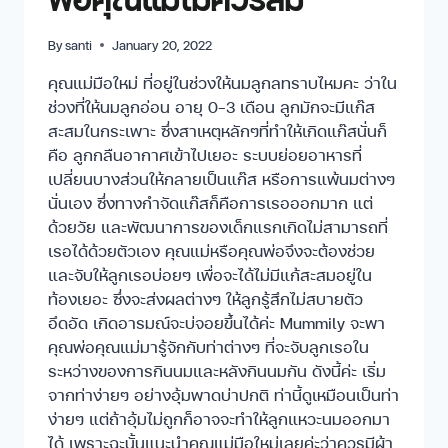
By
santi
January 20, 2022
คุณแม่มือใหม่ ที่อยู่ในช่วงให้นมลูกลทราบไหมคะ ว่าใน
ช่วงที่ให้นมลูกอ่อน อายุ 0-3 เดือน ลูกมักจะมีแก๊ส
สะสมในกระเพาะ ซึ่งสาเหตุหลักๆที่ทำให้เกิดแก๊สนั่นก็
คือ ลูกกลืนอากาศเข้าไปเยอะ ระบบย่อยอาหารที่
เปลี่ยนบางส่วนให้กลายเป็นแก๊ส หรือการแพ้นมต่างๆ
นั่นเอง ซึ่งทางกำจัดแก๊สก็คือการเรอออกมาก แต่
ด้วยวัย และพัฒนาการของเด็กแรกเกิดไม่สามารถที่
เรอได้ด้วยตัวเอง คุณแม่หรือคุณพ่อจึงจะต้องช่วย
และจับให้ลูกเรอบ่อยๆ เพื่อจะได้ไม่มีแก้สะสมอยู่ใน
ท้องเยอะ ซึ่งจะส่งผลต่างๆ ให้ลูกรู้สึกไม่สบายตัว
อึดอัด เกิดอารมณ์จะบ่จอยขึ้นได้ค่ะ Mummily จะพา
คุณพ่อคุณแม่มารู้จักกับท่าต่างๆ ที่จะจับลูกเรอใน
ระหว่างของการกินนมและหลังกินนมกัน ดังนี้ค่ะ เริ่ม
จากท่าง่ายๆ อย่างอุ้มพาดบ่าปกติ ท่านี้ดูเหมือนเป็นท่า
ง่ายๆ แต่ถ้าอุ้มไม่ถูกก็อาจจะทำให้ลูกแหวะนมออกมา
ได้ เพราะฉะนั้นแนะนำคุณแม่มือใหม่เลยค่ะว่าควรมีผ้า