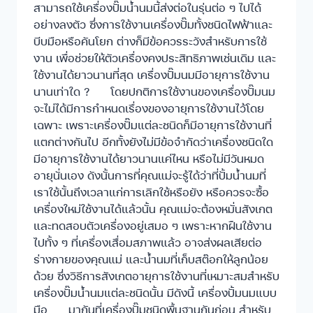
สามารถใช้เครื่องปั๊มน้ำนมนี้ส่งต่อในรุ่นต่อ ๆ ไปได้
อย่างลงตัว ซึ่งการใช้งานเครื่องปั๊มทั้งชนิดไฟฟ้าและ
บีบมือหรือคันโยก ต่างก็มีข้อควรระวังสำหรับการใช้
งาน เพื่อช่วยให้ตัวเครื่องคงประสิทธิภาพเช่นเดิม และ
ใช้งานได้ยาวนานที่สุด เครื่องปั๊มนมมีอายุการใช้งาน
นานเท่าใด ? โดยปกติการใช้งานของเครื่องปั๊มนม
จะไม่ได้มีการกำหนดเรื่องของอายุการใช้งานไว้โดย
เฉพาะ เพราะเครื่องปั๊มแต่ละชนิดก็มีอายุการใช้งานที่
แตกต่างกันไป อีกทั้งยังไม่มีข้อจำกัดว่าเครื่องชนิดใด
มีอายุการใช้งานได้ยาวนานแค่ไหน หรือไม่มีวันหมด
อายุนั่นเอง ดังนั้นการที่คุณแม่จะรู้ได้ว่าที่ปั้มน้ำนมที่
เราใช้นั้นถึงเวลาแก่การเลิกใช้หรือยัง หรือควรจะซื้อ
เครื่องใหม่ใช้งานได้แล้วนั้น คุณแม่จะต้องหมั่นสังเกต
และทดสอบตัวเครื่องอยู่เสมอ ๆ เพราะหากฝืนใช้งาน
ไปทั้ง ๆ ที่เครื่องเสื่อมสภาพแล้ว อาจส่งผลเสียต่อ
ร่างกายของคุณแม่ และน้ำนมที่เก็บสต๊อกให้ลูกน้อย
ด้วย ซึ่งวิธีการสังเกตอายุการใช้งานที่เหมาะสมสำหรับ
เครื่องปั๊มน้ำนมแต่ละชนิดนั้น มีดังนี้ เครื่องปั้มนมแบบ
มือ มากันที่เครื่องปั๊มชนิดพื้นฐานกันก่อน สำหรับ