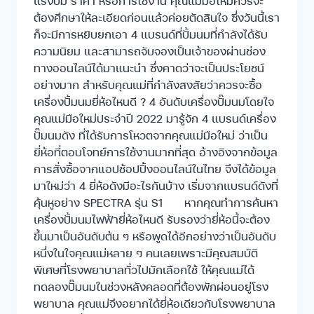
แรงปั๊ม ราคา หรือการใช้งาน คุณแม่มือใหม่ควรจะ
ต้องศึกษาให้ละเอียดก่อนแล้วค่อยตัดสินใจ ซึ่งวันนี้เรา
ก็จะมีการหยิบยกเอา 4 แบรนด์ที่ปั้มนมที่กำลังได้รับ
ความนิยม และสามารถจับจองเป็นเจ้าของผ่านช่อง
ทางออนไลน์ได้มาแนะนำ ซึ่งคาดว่าจะเป็นประโยชน์
อย่างมาก สำหรับคุณแม่ที่กำลังสงสัยว่าควรจะซื้อ
เครื่องปั้มนมยี่ห้อไหนดี ? 4 อันดับเครื่องปั๊มนมโดยใจ
คุณแม่มือใหม่ประจำปี 2022 มารู้จัก 4 แบรนด์เครื่อง
ปั๊มนมดัง ที่ได้รับการโหวตจากคุณแม่มือใหม่ ว่าเป็น
ยี่ห้อที่ตอบโจทย์การใช้งานมากที่สุด อ้างอิงจากข้อมูล
การสั่งซื้อจากแอปช้อปปิ้งออนไลน์ในไทย จึงได้ข้อมูล
มาใหม่ว่า 4 ยี่ห้อดังมีอะไรกันบ้าง เริ่มจากแบรนด์ดังที่
คุ้นหูอย่าง SPECTRA รุ่น S1 หากคุณทำการค้นหา
เครื่องปั้มนมไฟฟ้ายี่ห้อไหนดี รับรองว่ายี่ห้อนี้จะต้อง
ขึ้นมาเป็นอันดับต้น ๆ หรือพูดได้อีกอย่างว่าเป็นอันดับ
หนึ่งในใจคุณแม่หลาย ๆ คนเลยเพราะมีคุณสมบัติ
พิเศษที่โรงพยาบาลทั่วไปมักเลือกใช้ ให้คุณแม่ได้
ทดลองปั๊มนมในช่วงหลังคลอดที่ต้องพักผ่อนอยู่โรง
พยาบาล คุณแม่จึงอยากได้ยี่ห้อเดียวกับโรงพยาบาล