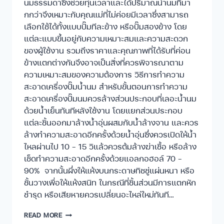
นมธรรมดาซึ่งช่วยทุ่นเวลาและได้ปริมาณน้ำนมที่มา
กกว่าจึงเหมาะกับคุณแม่ที่ไม่ค่อยมีเวลาซึ่งสามารถ
เลือกใช้ได้ทั้งแบบปั๊มทีละข้าง หรือปั๊มสองข้าง โดย
แต่ละแบบขึ้นอยู่กับความเหมาะสมและความสะดวก
ของผู้ใช้งาน รวมถึงราคาและคุณภาพที่ได้รับที่ค่อน
ข้างแตกต่างกันจึงอาจเป็นสิ่งที่ควรพิจารณาตาม
ความเหมาะสมของความต้องการ วิธีการทำความ
สะอาดเครื่องปั๊มน้ำนม สำหรับขั้นตอนการทำความ
สะอาดเครื่องปั๊มนมควรล้างส่วนประกอบที่เลอะน้ำนม
ด้วยน้ำเย็นทันทีหลังใช้งาน โดยแยกส่วนประกอบ
แต่ละชิ้นออกมาล้างน้ำอุ่นผสมกับน้ำล้างจาน และควร
ล้างทำความสะอาดอีกครั้งด้วยน้ำอุ่นซึ่งควรเปิดให้น้ำ
ไหลผ่านไป 10 – 15 วิแล้วควรต้มล้างฆ่าเชื้อ หรือล้าง
เช็ดทำความสะอาดอีกครั้งด้วยแอลกอฮอล์ 70 –
90% จากนั้นผึ่งให้แห้งบนกระดาษทิชชู่แผ่นหนา หรือ
ชั้นวางเพื่อให้แห้งสนิท ในกรณีที่ชิ้นส่วนมีการแตกหัก
ชำรุด หรือเสียหายควรเปลี่ยนอะไหล่ใหม่ทันที…
READ MORE