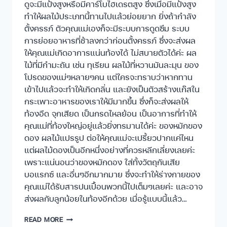
ดูจะมีแป้งสูงหรือมีคาร์โบไฮเดรตสูง ซึ่งเมื่อมีแป้งสูง
ทำให้ผลไม้ประเภทนี้ทานไปแล้วย่อยยาก ยิ่งถ้ากำลัง
ตั้งครรภ์ ตัวคุณแม่เองก็จะมีระบบการดูดซึม ระบบ
การย่อยอาหารที่ช้าลงกว่าก่อนตั้งครรภ์ ซึ่งจะส่งผล
ให้คุณแม่เกิดอาการแน่นท้องได้ ไม่สบายตัวได้ค่ะ ผล
ไม้ที่มีกำมะถัน เช่น ทุเรียน ผลไม้ที่หวานมันละมุน ของ
โปรดของแม่ๆหลายๆคน แต่ใครจะทราบว่าหากทาน
เข้าไปแล้วจะทำให้เกิดกลิ่น และยังเป็นตัวสร้างแก๊สใน
กระเพาะอาหารของเราให้มีมากขึ้น ซึ่งก็จะส่งผลให้
ท้องอืด จุกเสียด เป็นกรดไหลย้อน เป็นอาการที่ทำให้
คุณแม่ที่ท้องใหญ่อยู่แล้วยิ่งทรมานได้ค่ะ ของหมักของ
ดอง ผลไม้แปรรูป ต่อให้คุณแม่จะเปรี้ยวปากแค่ไหน
แต่ผลไม้ดองเป็นอีกหนึ่งอย่างที่ควรหลีกเลี่ยงเลยค่ะ
เพราะแน่นอนว่าของหมักดอง ใส่ทั้งวัตถุกันเสีย
บอแรกซ์ และอื่นๆอีกมากมาย ซึ่งจะทำให้ร่างกายของ
คุณแม่ได้รับสารปนเปื้อนพวกนี้ไปเต็มๆเลยค่ะ และอาจ
ส่งผลกับลูกน้อยในท้องอีกด้วย เมื่อรู้แบบนี้แล้ว…
READ MORE