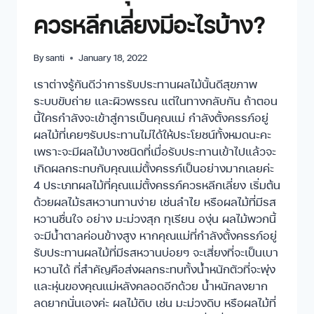
ควรหลีกเลี่ยงมีอะไรบ้าง?
By
santi
January 18, 2022
เราต่างรู้กันดีว่าการรับประทานผลไม้นั้นดีสุขภาพ
ระบบขับถ่าย และผิวพรรณ แต่ในทางกลับกัน ถ้าตอน
นี้ใครกำลังจะเข้าสู่การเป็นคุณแม่ กำลังตั้งครรภ์อยู่
ผลไม้ที่เคยๆรับประทานไม่ได้ให้ประโยชน์ทั้งหมดนะคะ
เพราะจะมีผลไม้บางชนิดที่เมื่อรับประทานเข้าไปแล้วจะ
เกิดผลกระทบกับคุณแม่ตั้งครรภ์เป็นอย่างมากเลยค่ะ
4 ประเภทผลไม้ที่คุณแม่ตั้งครรภ์ควรหลีกเลี่ยง เริ่มต้น
ด้วยผลไม้รสหวานทานง่าย เช่นลำไย หรือผลไม้ที่มีรส
หวานชื่นใจ อย่าง มะม่วงสุก ทุเรียน องุ่น ผลไม้พวกนี้
จะมีน้ำตาลค่อนข้างสูง หากคุณแม่ที่กำลังตั้งครรภ์อยู่
รับประทานผลไม้ที่มีรสหวานบ่อยๆ จะเสี่ยงที่จะเป็นเบา
หวานได้ ที่สำคัญคือส่งผลกระทบทั้งน้ำหนักตัวที่จะพุ่ง
และหุ่นของคุณแม่หลังคลอดอีกด้วย น้ำหนักลงยาก
ลดยากนั่นเองค่ะ ผลไม้ดิบ เช่น มะม่วงดิบ หรือผลไม้ที่