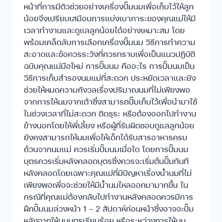
หน้าที่การมีตัวช่วยอย่างเครื่องปั๊มนมเพื่อเก็บไว้ให้ลูก
น้อยจึงเปรียบเสมือนการแบ่งเบาภาระของคุณแม่ให้มี
เวลาทำงานและดูแลลูกน้อยได้อย่างเหมาะสม โดย
พร้อมเคล็ดลับการเลือกเครื่องปั๊มนม วิธีการทำความ
สะอาดและข้อควรระวังที่ควรทราบเพื่อเป็นแนวปฏิบัติ
ฉบับคุณแม่มือใหม่ การปั๊มนม คืออะไร การปั๊มนมเป็น
วิธีการเก็บสำรองนมแม่ที่สะดวก ประหยัดเวลาและยัง
ช่วยให้หมดความกังวลเรื่องปริมาณนมที่ไม่เพียงพอ
จากการให้นมจากเต้าซึ่งสามารถปั๊มเก็บไว้เพื่อนำมาใช้
ในช่วงเวลาที่ไม่สะดวก ติดธุระ หรือต้องออกไปทำงาน
ข้างนอกโดยให้พี่เลี้ยง หรือผู้ที่รับผิดชอบดูแลลูกน้อย
ยังคงสามารถให้นมเพื่อให้เด็กได้รับสารอาหารครบ
ถ้วนจากนมแม่ ควรเริ่มปั๊มนมเมื่อใด โดยการปั๊มนม
บุตรควรเริ่มหลังคลอดบุตรซึ่งควรจะเริ่มต้นปั๊มทันที
หลังคลอดโดยเฉพาะคุณแม่ที่มีปัญหาเรื่องน้ำนมที่ไม่
เพียงพอเพื่อจะช่วยให้มีน้ำนมไหลออกมามากขึ้น ใน
กรณีที่คุณแม่ต้องกลับไปทำงานหลังคลอดควรมีการ
ฝึกปั๊มนมล่วงหน้า 1 – 2 สัปดาห์ก่อนหน้าซึ่งอาจจะปั๊ม
หลังจากให้นมบุตรเรียบร้อย หรือระหว่างการให้นม