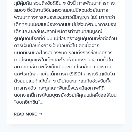
ภูมิคุ้มกัน รวมถึงข้อดีอื่น ๆ ดังนี้ การพัฒนาการทาง
สมอง ซึ่งมีงานวิจัยเผยว่านมแม่มีส่วนช่วยในการ
พัฒนาทางการสมองและเชาวน์ปัญญา (IQ) มากกว่า
เด็กที่กินนมผสมเนื่องจากนมแม่มีส่วนพัฒนาการของ
เด็กและเซลล์ประสาทให้มีการทำงานที่สมบูรณ์
ภูมิคุ้มกันโรคที่ดี นมแม่ช่วยสร้างภูมิคุ้มกันเพื่อต่อต้าน
การเจ็บป่วยทั้งการเจ็บป่วยทั่วไป ติดเชื้อจาก
แบคทีเรียและไวรัสบางชนิด รวมถึงการช่วยลดการ
เกิดโรคภูมิแพ้ในเด็กและโรคร้ายแรงที่อาจเกิดขึ้นใน
อนาคต เช่น มะเร็งเม็ดเลือดขาว โรคอ้วน เบาหวาน
และโรคไหลตายในเด็กทารก (SISD) การเจริญเติบโต
ด้วยนมแม่ทำให้เด็ก ๆ เติบโตเหมาะสมกับช่วงวัยทั้ง
การทรงตัว กระดูกและฟันแข็งแรงมีสุขภาพที่ดี
นอกจากนี้การให้นมบุตรยังช่วยให้คุณแม่หลั่งฮอร์โมน
“ออกซิโทซิน”…
READ MORE