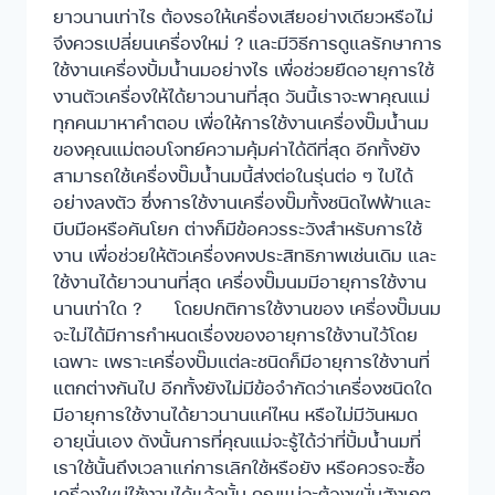
ยาวนานเท่าไร ต้องรอให้เครื่องเสียอย่างเดียวหรือไม่
จึงควรเปลี่ยนเครื่องใหม่ ? และมีวิธีการดูแลรักษาการ
ใช้งานเครื่องปั้มน้ำนมอย่างไร เพื่อช่วยยืดอายุการใช้
งานตัวเครื่องให้ได้ยาวนานที่สุด วันนี้เราจะพาคุณแม่
ทุกคนมาหาคำตอบ เพื่อให้การใช้งานเครื่องปั๊มน้ำนม
ของคุณแม่ตอบโจทย์ความคุ้มค่าได้ดีที่สุด อีกทั้งยัง
สามารถใช้เครื่องปั๊มน้ำนมนี้ส่งต่อในรุ่นต่อ ๆ ไปได้
อย่างลงตัว ซึ่งการใช้งานเครื่องปั๊มทั้งชนิดไฟฟ้าและ
บีบมือหรือคันโยก ต่างก็มีข้อควรระวังสำหรับการใช้
งาน เพื่อช่วยให้ตัวเครื่องคงประสิทธิภาพเช่นเดิม และ
ใช้งานได้ยาวนานที่สุด เครื่องปั๊มนมมีอายุการใช้งาน
นานเท่าใด ? โดยปกติการใช้งานของ เครื่องปั๊มนม
จะไม่ได้มีการกำหนดเรื่องของอายุการใช้งานไว้โดย
เฉพาะ เพราะเครื่องปั๊มแต่ละชนิดก็มีอายุการใช้งานที่
แตกต่างกันไป อีกทั้งยังไม่มีข้อจำกัดว่าเครื่องชนิดใด
มีอายุการใช้งานได้ยาวนานแค่ไหน หรือไม่มีวันหมด
อายุนั่นเอง ดังนั้นการที่คุณแม่จะรู้ได้ว่าที่ปั้มน้ำนมที่
เราใช้นั้นถึงเวลาแก่การเลิกใช้หรือยัง หรือควรจะซื้อ
เครื่องใหม่ใช้งานได้แล้วนั้น คุณแม่จะต้องหมั่นสังเกต