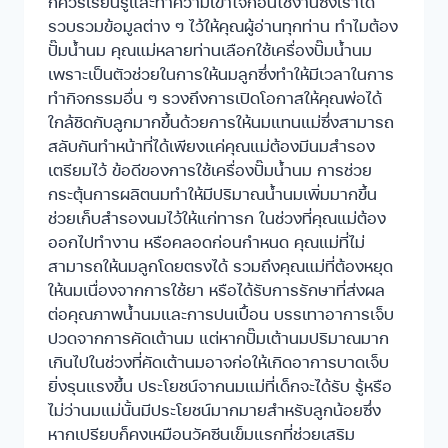
ก็ควรเรียนรู้และทำความเข้าใจก่อนใช้งานซึ่งเราได้
รวบรวมข้อมูลต่าง ๆ ไว้ให้คุณผู้อ่านทุกท่าน ทำไมต้อง
ปั๊มน้ำนม คุณแม่หลายท่านเลือกใช้เครื่องปั๊มน้ำนม
เพราะเป็นตัวช่วยในการให้นมลูกซึ่งทำให้มีเวลาในการ
ทำกิจกรรมอื่น ๆ รวงถึงการเปิดโอกาสให้คุณพ่อได้
ใกล้ชิดกับลูกมากขึ้นด้วยการให้นมแทนแม่ซึ่งสามารถ
สลับกันทำหน้าที่ได้เพียงแค่คุณแม่ต้องมีนมสำรอง
เตรียมไว้ ข้อดีของการใช้เครื่องปั๊มน้ำนม การช่วย
กระตุ้นการผลิตนมทำให้มีปริมาณน้ำนมเพิ่มมากขึ้น
ช่วยเก็บสำรองนมไว้ให้แก่ทารก ในช่วงที่คุณแม่ต้อง
ออกไปทำงาน หรือคลอดก่อนกำหนด คุณแม่ที่ไม่
สามารถให้นมลูกโดยตรงได้ รวมถึงคุณแม่ที่ต้องหยุด
ให้นมเนื่องจากการใช้ยา หรือได้รับการรักษาที่ส่งผล
ต่อคุณภาพน้ำนมและการปนเปื้อน บรรเทาอาการเจ็บ
ปวดจากการคัดเต้านม แต่หากปั๊มเต้านมปริมาณมาก
เกินไปในช่วงที่คัดเต้านมอาจก่อให้เกิดอาการบาดเจ็บ
ยิ่งรุนแรงขึ้น ประโยชน์จากนมแม่ที่เด็กจะได้รับ รู้หรือ
ไม่ว่านมแม่นั้นมีประโยชน์มากมายสำหรับลูกน้อยซึ่ง
หากเปรียบก็คงเหมือนวัคซีนเข็มแรกที่ช่วยเสริม