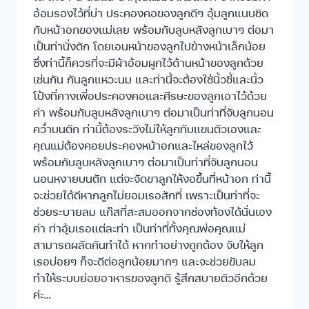
อ้อมรองไว้ที่บ่า ประคองคอของลูกดีๆ อุ้มลูกแนบชิด
กับหน้าอกของแม่เลย พร้อมกับลูบหลังลูกเบาๆ ต่อมา
เป็นท่านั่งตัก โดยเอนหน้าของลูกไปข้างหน้าเล็กน้อย
ซึ่งท่านี้ก็ควรที่จะมีผ้าอ้อมผูกไว้ด้านหน้าของลูกด้วย
เช่นกัน กันลูกแหวะนม และท่านี้จะต้องใช้นิ้วชี้และนิ้ว
โป้งที่คางเพื่อประคองคอและศีรษะของลูกเอาไว้ด้วย
ค่า พร้อมกับลูบหลังลูกเบาๆ ต่อมาเป็นท่าที่จับลูกนอน
คว่ำบนตัก ท่านี้ต้องระวังไม่ให้ลูกทับแขนตัวเองและ
คุณแม่ต้องคอยประคองหน้าอกและไหล่ของลูกไว้
พร้อมกับลูบหลังลูกเบาๆ ต่อมาเป็นท่าที่จับลูกนอน
นอนหงายบนตัก แต่จะจัดขาลูกให้งอขึ้นที่หน้าอก ท่านี้
จะช่วยได้ดีหากลูกไม่ยอมเรอสักที่ เพราะเป็นท่าที่จะ
ช่วยระบายลม แก๊สที่สะสมออกจากช่องท้องได้นั่นเอง
ค่า ท่าอุ้มเรอแต่ละท่า เป็นท่าที่ทั้งคุณพ่อคุณแม่
สามารถผลัดกันทำได้ หากทำอย่างถูกต้อง จับให้ลูก
เรอบ่อยๆ ก็จะดีต่อลูกน้อยมากๆ และจะช่วยขับลม
ทำให้ระบบย่อยอาหารของลูกดี รู้สึกสบายตัวอีกด้วย
ค่ะ…