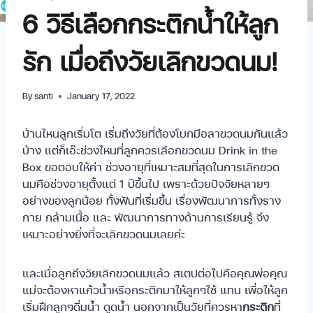
6 วิธีเลือกกระติกน้ำให้ลูก
รัก เมื่อถึงวัยเลิกขวดนม!
By
santi
January 17, 2022
บ้านไหนลูกเริ่มโต เริ่มถึงวัยที่ต้องโบกมือลาขวดนมกันแล้ว
บ้าง แต่ก็เอ๊ะช่วงไหนที่ลูกควรเลือกขวดนม Drink in the
Box ขอตอบให้ค่า ช่วงอายุที่เหมาะสมที่สุดในการเลิกขวด
นมคือช่วงอายุตั้งแต่ 1 ปีขึ้นไป เพราะด้วยปัจจัยหลายๆ
อย่างของลูกน้อย ทั้งฟันที่เริ่มขึ้น เรื่องพัฒนาการทั้งราง
กาย กล้ามเนื้อ และ พัฒนาการทางด้านการเรียนรู้ จึง
เหมาะอย่างยิ่งที่จะเลิกขวดนมเลยค่ะ
และเมื่อลูกถึงวัยเลิกขวดนมแล้ว สเตปต่อไปคือคุณพ่อคุณ
แม่จะต้องหาแก้วน้ำหรือกระติกมาให้ลูกๆใช้ แทน เพื่อให้ลูก
เริ่มฝึกลูกๆดื่มน้ำ ดูดน้ำ นอกจากเป็นวัยที่ควรหา
กระติก
ที่