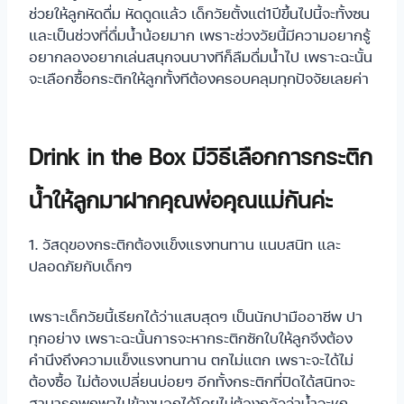
ช่วยให้ลูกหัดดื่ม หัดดูดแล้ว เด็กวัยตั้งแต่1ปีขึ้นไปนี้จะทั้งซน
และเป็นช่วงที่ดื่มน้ำน้อยมาก เพราะช่วงวัยนี้มีความอยากรู้
อยากลองอยากเล่นสนุกจนบางทีก็ลืมดื่มน้ำไป เพราะฉะนั้น
จะเลือกซื้อกระติกให้ลูกทั้งทีต้องครอบคลุมทุกปัจจัยเลยค่า
Drink in the Box มีวิธีเลือกการกระติก
น้ำให้ลูกมาฝากคุณพ่อคุณแม่กันค่ะ
1. วัสดุของกระติกต้องแข็งแรงทนทาน แนบสนิท และ
ปลอดภัยกับเด็กๆ
เพราะเด็กวัยนี้เรียกได้ว่าแสบสุดๆ เป็นนักปามืออาชีพ ปา
ทุกอย่าง เพราะฉะนั้นการจะหากระติกซักใบให้ลูกจึงต้อง
คำนึงถึงความแข็งแรงทนทาน ตกไม่แตก เพราะจะได้ไม่
ต้องซื้อ ไม่ต้องเปลี่ยนบ่อยๆ อีกทั้งกระติกที่ปิดได้สนิทจะ
สามารถพกพาไปข้างนอกได้โดยไม่ต้องกลัวว่าน้ำจะหก