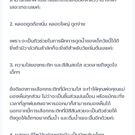
เลอะเทอะเลยค่ะ
2. หลอดดูดต้องนิ่ม หลอดใหญ่ ดูดง่าย
เพราะจะเป็นตัวช่วยในการฝึกการดูดน้ำของเด็กวัยนี้ได้ดี
ยิ่งถ้ามีวาล์วกันสำลักก็จะยิ่งดีสำหรับวัยเริ่มต้นเลยค่ะ
3. ความใสของกระติก และสีสันสดใส ลวดลายดึงดูดใจ
เด็กๆ
ข้อดีของการเลือกกระติกที่มีความใส จะทำให้คุณพ่อคุณแม่
มองเห็นทุกส่วน ไม่ว่าจะเป็นชิ้นส่วนปนเปื้อน หรือแม้กระทั่ง
เวลาที่ลูกพ่นเศษอาหารออกมาก็สามารถมองเห็นได้
นอกจากนี้การเลือกกระติกที่มีสีสันสวยจะเป็นตัวช่วยให้
ดึงดูดให้เด็กๆอยากดื่มน้ำ และดื่มน้ำเยอะขึ้นอีกด้วยค่ะ
4. รูปทรง ดีไซน์จับง่ายถนัดมือ เป็นมิตรกับเด็กๆ